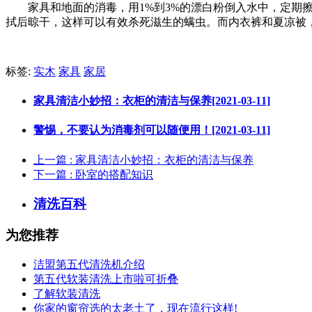
家具和地面的消毒，用1%到3%的漂白粉倒入水中，定期擦
拭后晾干，这样可以有效杀死滋生的螨虫。而内衣裤和夏凉被，
标签:
实木
家具
家居
家具清洁小妙招：衣柜的清洁与保养[2021-03-11]
警惕，不要认为消毒剂可以随便用！[2021-03-11]
上一篇
: 家具清洁小妙招：衣柜的清洁与保养
下一篇
: 卧室的搭配知识
清洗百科
为您推荐
洁盟第五代清洗机介绍
第五代软装清洗上市啦可折叠
了解软装清洗
你家的窗帘选的太老土了，现在流行这样!