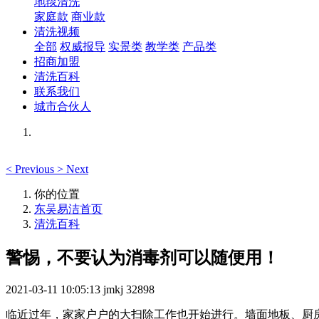
地毯清洗
家庭款
商业款
清洗视频
全部
权威报导
实景类
教学类
产品类
招商加盟
清洗百科
联系我们
城市合伙人
<
Previous
>
Next
你的位置
东吴易洁首页
清洗百科
警惕，不要认为消毒剂可以随便用！
2021-03-11 10:05:13
jmkj
32898
临近过年，家家户户的大扫除工作也开始进行。墙面地板、厨